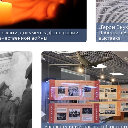
«Герои Внук
ографии, документы, фотографии
Победы в В
течественной войны
выставка
Увлекательный рассказ об истори