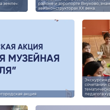
а земле»:
районе и аэропорте Внуково, зна
авиаконструкторах XX века.
Экскурсия 
сочетании с
тематическ
егородская акция
педагога х