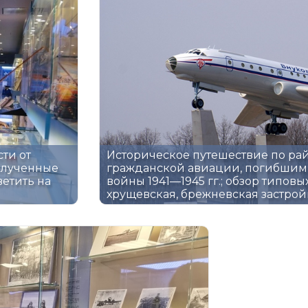
ти от
Историческое путешествие по ра
Полученные
гражданской авиации, погибшим
ветить на
войны 1941—1945 гг.; обзор типовых
хрущевская, брежневская застройк