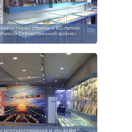
ова — герои страны: к 80-летию
еликой Отечественной войне»:
и воздухоплавания и авиации,