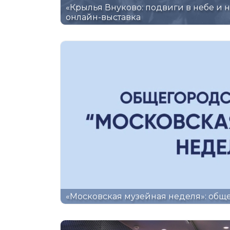
«Крылья Внуково: подвиги в небе и н
онлайн-выставка
«Московская музейная неделя»: общ