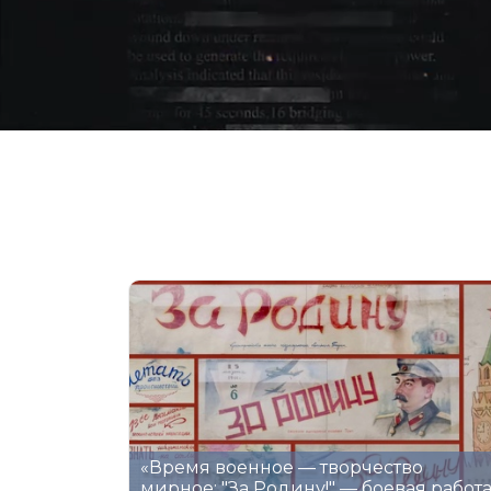
«Время военное — творчество
мирное: "За Родину!" — боевая работа