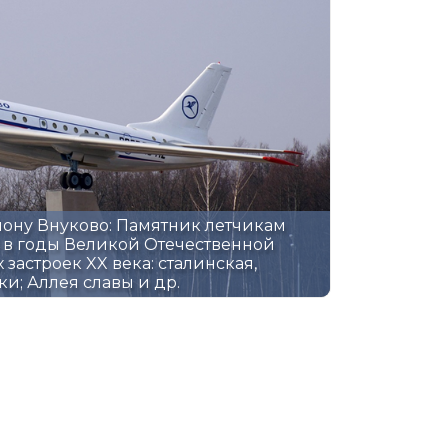
йону Внуково: Памятник летчикам
 в годы Великой Отечественной
 застроек XX века: сталинская,
и; Аллея славы и др.