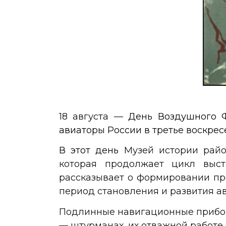
18 августа —
День Воздушного Ф
авиаторы России в третье воскре
В этот день
Музей истории рай
которая продолжает цикл выс
рассказывает о
формировании про
период становления и развития а
Подлинные навигационные приборы
— штурманах, их отважной работе