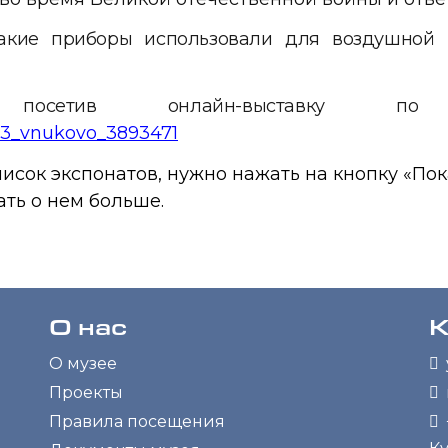
Какие приборы использовали для воздушной 
осетив онлайн-выставку по
ss3_vnukovo_3893471
писок экспонатов, нужно нажать на кнопку «Пок
ать о нем больше.
О нас
К
О музее
Проекты
Правила посещения