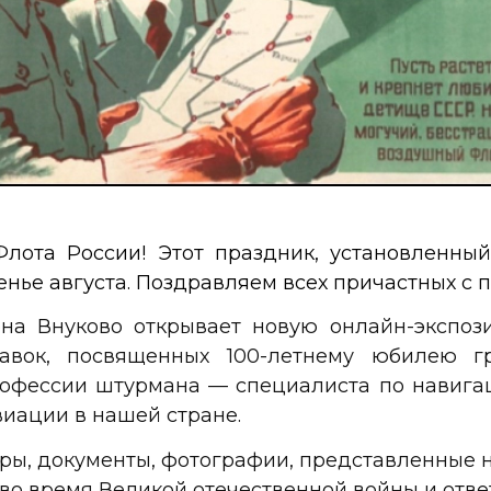
лота России! Этот праздник, установленный
сенье августа. Поздравляем всех причастных 
она Внуково открывает
новую онлайн-экспо
тавок, посвященных 100-летнему юбилею
фессии штурмана — специалиста по навигац
виации в нашей стране.
, документы, фотографии, представленные н
 во время Великой отечественной войны и отве